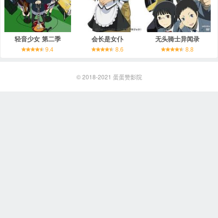
轻音少女 第二季
会长是女仆
无头骑士异闻录
9.4
8.6
8.8
© 2018-2021
蛋蛋赞影院