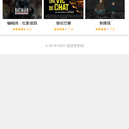
蝙蝠侠：红影迷踪
猫在巴黎
刺痛我
8.5
7.8
7.8
© 2018-2021
蛋蛋赞影院