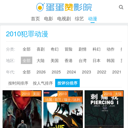

首页
电影
电视剧
综艺
动漫
2010犯罪动漫
分类:
全部
喜剧
奇幻
冒险
剧情
科幻
动作
搞
地区:
全部
大陆
美国
香港
台湾
日本
韩国
英
年代:
全部
2026
2025
2024
2023
2022
2021
按时间排序
按人气排序
按评分排序
2010
美国
2010
2010
大陆
法国 / 荷兰 / 瑞士 / 比利
时