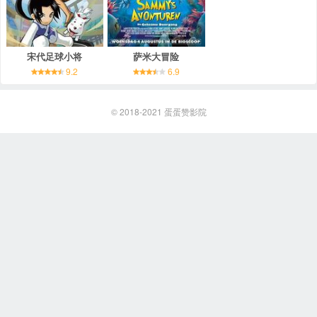
宋代足球小将
萨米大冒险
9.2
6.9
© 2018-2021
蛋蛋赞影院