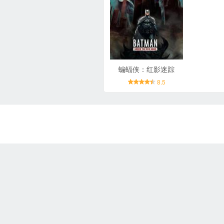
蝙蝠侠：红影迷踪
8.5