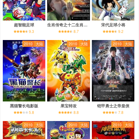
超智能足球
生肖传奇之十二生肖总动员
宋代足球小将
9.3
8.7
9.2
2010
大陆
2010
大陆
2010
大陆
黑猫警长电影版
果宝特攻
铠甲勇士之帝皇侠
5.8
8.8
7.8
2010
大陆
2010
大陆
2010
大陆