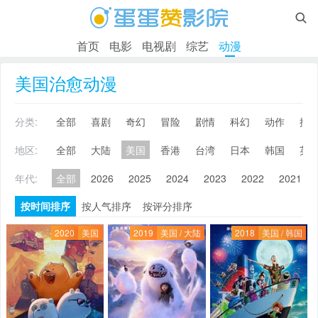

首页
电影
电视剧
综艺
动漫
美国治愈动漫
分类:
全部
喜剧
奇幻
冒险
剧情
科幻
动作
搞
地区:
全部
大陆
美国
香港
台湾
日本
韩国
英
年代:
全部
2026
2025
2024
2023
2022
2021
按时间排序
按人气排序
按评分排序
2020
美国
2019
美国 / 大陆
2018
美国 / 韩国