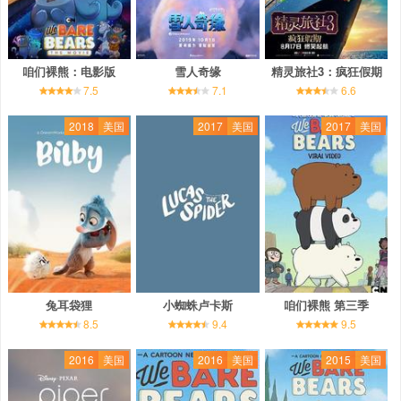
咱们裸熊：电影版
雪人奇缘
精灵旅社3：疯狂假期
7.5
7.1
6.6
2018
美国
2017
美国
2017
美国
兔耳袋狸
小蜘蛛卢卡斯
咱们裸熊 第三季
8.5
9.4
9.5
2016
美国
2016
美国
2015
美国