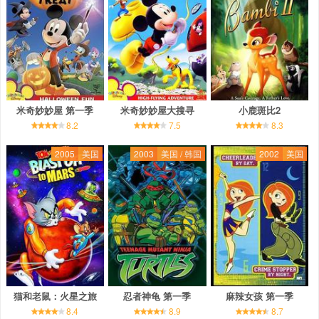
米奇妙妙屋 第一季
米奇妙妙屋大搜寻
小鹿斑比2
8.2
7.5
8.3
2005
美国
2003
美国 / 韩国
2002
美国
猫和老鼠：火星之旅
忍者神龟 第一季
麻辣女孩 第一季
8.4
8.9
8.7