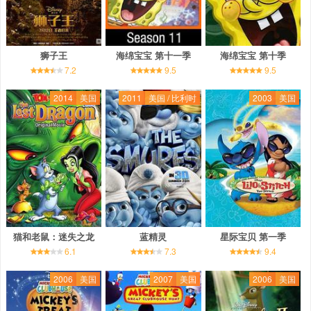
狮子王
海绵宝宝 第十一季
海绵宝宝 第十季
7.2
9.5
9.5
2014
美国
2011
美国 / 比利时
2003
美国
猫和老鼠：迷失之龙
蓝精灵
星际宝贝 第一季
6.1
7.3
9.4
2006
美国
2007
美国
2006
美国