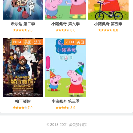
希尔达 第二季
小猪佩奇 第六季
小猪佩奇 第五季
9.6
8.6
8.8
2014
英国 / 法国
2009
英国
帕丁顿熊
小猪佩奇 第三季
7.9
8.9
© 2018-2021
蛋蛋赞影院