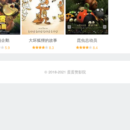
萌企鹅
大坏狐狸的故事
昆虫总动员
5.9
8.3
8.4
© 2018-2021
蛋蛋赞影院