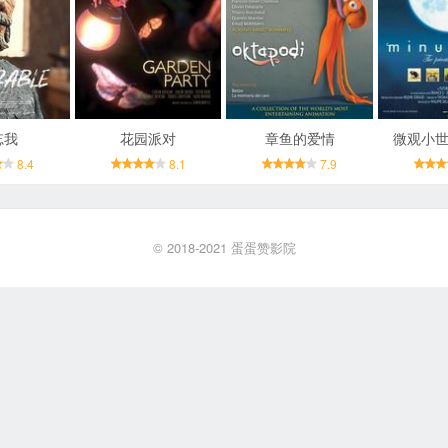
忘我
花园派对
章鱼的爱情
微观小世
8.4
8.1
7.9
© 2018-2021
蛋蛋赞影院