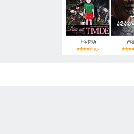
上帝怯场
勿
8.5