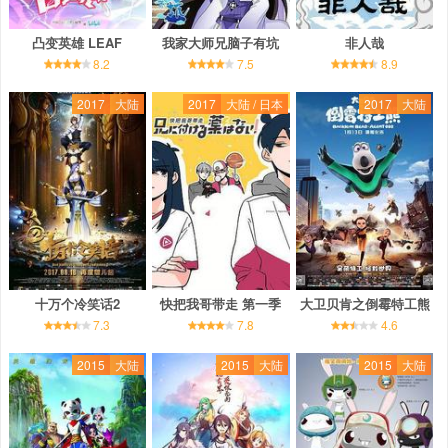
凸变英雄 LEAF
我家大师兄脑子有坑
非人哉
8.2
7.5
8.9
2017
大陆
2017
大陆 / 日本
2017
大陆
十万个冷笑话2
快把我哥带走 第一季
大卫贝肯之倒霉特工熊
7.3
7.8
4.6
2015
大陆
2015
大陆
2015
大陆