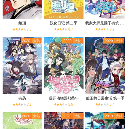
绝顶
汉化日记 第二季
我家大师兄脑子有坑 第二季
7.5
8.7
7.2
2020
大陆
2020
大陆
2020
大陆
有药
我开动物园那些年
仙王的日常生活 第一季
7.2
5.5
5.4
2020
大陆
2020
大陆
2019
大陆