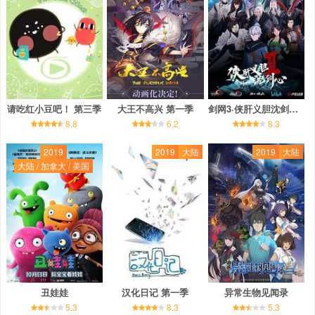
请吃红小豆吧！ 第三季
大王不高兴 第一季
剑网3·侠肝义胆沈剑心 第二季
8.8
6.2
8.3
2019
2019
大陆
2019
大陆
大陆 / 加拿大 / 美国
丑娃娃
汉化日记 第一季
异常生物见闻录
5.3
8.3
5.3