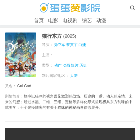

首页
电影
电视剧
综艺
动漫
猫行东方
(2025)
导演：
孙立军
黎贯宇
白婕
主演：
类型：
动作
动画
短片
历史
制片国家/地区：
大陆
又名：
Cat God
剧情简介：
故事以猫咪的视角瞥见激烈的战场、历史的一瞬、动人的亲情、未
来的幻想；通过水墨、二维、三维、定格等多样化形式呈现极具东方韵味的中
式美学；十个光怪陆离的有关于猫咪的神秘画卷徐徐展开。