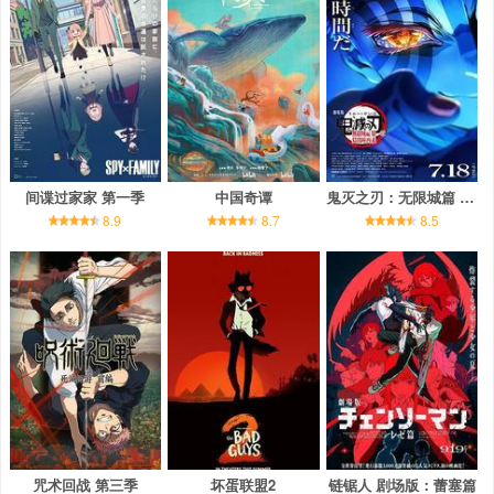
间谍过家家 第一季
中国奇谭
鬼灭之刃：无限城篇 第一章 猗窝座再袭
8.9
8.7
8.5
咒术回战 第三季
坏蛋联盟2
链锯人 剧场版：蕾塞篇