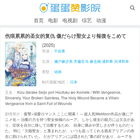

首页
电影
电视剧
综艺
动漫
伤痕累累的圣女的复仇 傷だらけ聖女より報復をこめて
(2025)
导演：
千佐希
主演：
濑户麻沙美
齐藤壮马
麻仓桃
浦和希
兴津和幸
类型：
动画
制片国家/地区：
日本
又名：
Kizu darake Seijo yori Houfuku wo Komete / With Vengeance,
Sincerely, Your Broken Saintess, The Holy Wound Became a Villain
Vengeance from a Saint Full of Wounds
剧情简介：
復讐×溺愛ロマンス ここに開幕！ ─ 超人気Webtoon作品が遂にア
ニメ化 ─ 治癒の力を持つ聖女候補のルーア。 しかし彼女の能力には欠点があ
り、症状を自分に移して治癒するため、 自身に痛みや苦しさが伴うものだっ
た。 時に「欠陥聖女」と蔑まれたが、 いつも庇ってくれる親友アリアンの存
在に助けられていた。 だがアリアンには隠された“裏の顔”があり、ルーアを