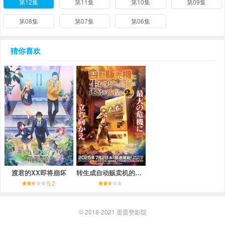
第12集
第11集
第10集
第09集
第08集
第07集
第06集
猜你喜欢
渡君的XX即将崩坏
转生成自动贩卖机的我今天也在迷宫徘徊 第二季
5.2
© 2018-2021
蛋蛋赞影院