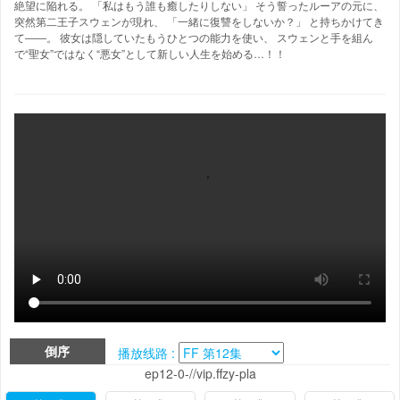
絶望に陥れる。 「私はもう誰も癒したりしない」 そう誓ったルーアの元に、
突然第二王子スウェンが現れ、 「一緒に復讐をしないか？」 と持ちかけてき
て――。 彼女は隠していたもうひとつの能力を使い、 スウェンと手を組ん
で“聖女”ではなく“悪女”として新しい人生を始める…！！
倒序
播放线路 :
ep12-0-//vip.ffzy-pla