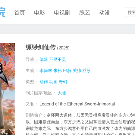
首页
电影
电视剧
综艺
动漫
缥缈剑仙传
(2025)
导演：
笔落
不灵不灵
主演：
李翰林
朱祎
巴赫
关帅
乔苏
类型：
动作
动画
奇幻
制片国家/地区：
大陆
又名：
Legend of the Ethereal Sword-Immortal
剧情简介：
身怀两大道体，却因无灵根启发灵体的东方少
叛。困难接踵而至，东方少鸿之父因掌握进入苍玉仙府的
宗族危难之际，东方少鸿意外用自己的血激发了体内的仙
机之间。举步维艰之际，东方少鸿幸得其父的好友季胤真