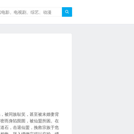

鸿，被同族耻笑，甚至被未婚妻背
秘密而身陷囹圄，被仙盟所困。在
源道石，击退仙盟，挽救宗族于危
人相救，拜入缥缈宗得以庇护。缥