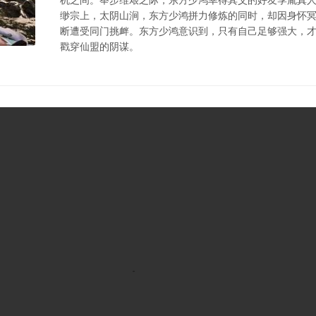
缈宗上，太阴山涧，东方少鸿拼力修炼的同时，却因身怀
断遭受同门挑衅。东方少鸿意识到，只有自己足够强大，
戳穿仙盟的阴谋。