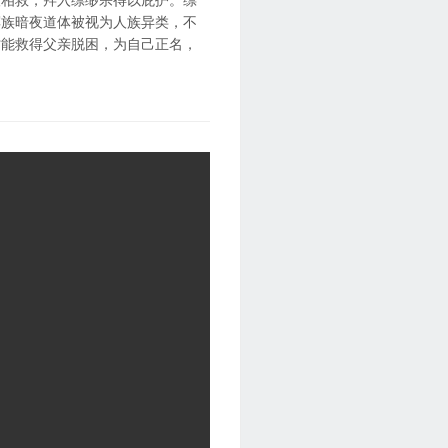
冥族暗夜道体被视为人族异类，不
才能救得父亲脱困，为自己正名，