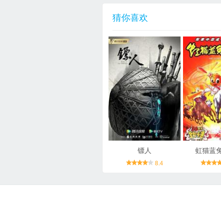
猜你喜欢
镖人
虹猫蓝
8.4