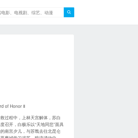

f Honor Ⅱ
援救过程中，上林天宫解体，苏白
度召开，白极乐以“天地同悲”面具
伤的南宫夕儿，与苏戬去往北昆仑
和恶魔城学习武艺。暗流涌动中，