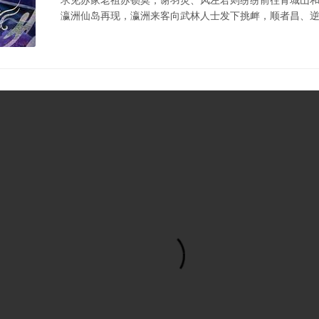
瀛洲仙岛再现，瀛洲来客向武林人士发下挑衅，顺者昌、逆者亡.