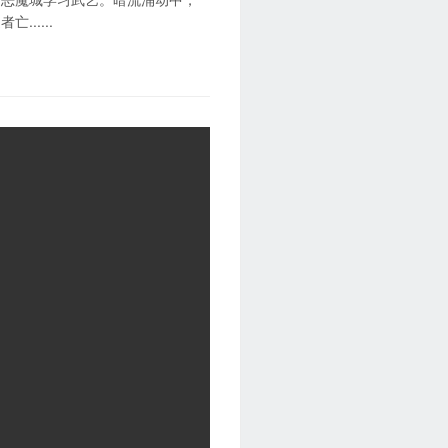
.....