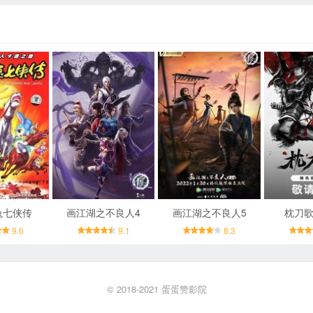
兔七侠传
画江湖之不良人4
画江湖之不良人5
枕刀歌
9.6
9.1
8.3
© 2018-2021
蛋蛋赞影院