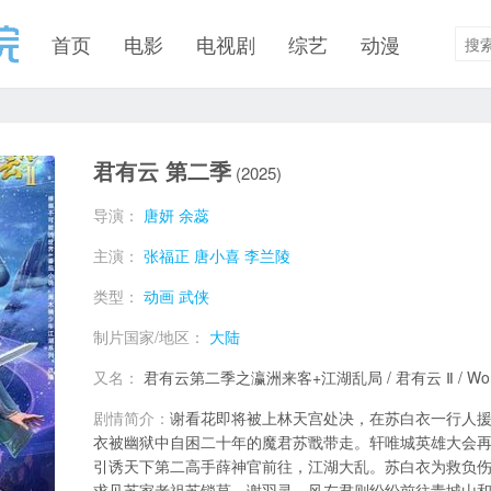
首页
电影
电视剧
综艺
动漫
君有云 第二季
(2025)
导演：
唐妍
余蕊
主演：
张福正
唐小喜
李兰陵
类型：
动画
武侠
制片国家/地区：
大陆
又名：
君有云第二季之瀛洲来客+江湖乱局 / 君有云 Ⅱ / Word o
剧情简介：
谢看花即将被上林天宫处决，在苏白衣一行人
衣被幽狱中自困二十年的魔君苏戬带走。轩唯城英雄大会再
引诱天下第二高手薛神官前往，江湖大乱。苏白衣为救负
求见苏家老祖苏锁莫，谢羽灵、风左君则纷纷前往青城山