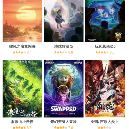
哪吒之魔童闹海
地球特派员
玩具总动员5
8.4
6.8
8.0
浪浪山小妖怪
奇幻变身大冒险
银魂 吉原大炎上
8.5
7.6