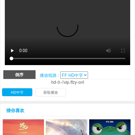
倒序
播放线路 :
hd-0-//vip.ffzy-onl
HD中字
获取播放
猜你喜欢