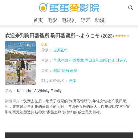

首页
电影
电视剧
综艺
动漫
欢迎来到驹田蒸馏所 駒田蒸留所へようこそ
(2023)
6.6
导演：
吉原正行
主演：
早见沙织
小野贤章
内田真礼
细谷佳正
辻亲八
类型：
剧情
动画
家庭
制片国家/地区：
日本
又名：
Komada - A Whisky Family
剧情简介：
父亲去世后，继承了老家的“驹田蒸馏所”的年轻女性社长·驹田琉
生，在重建经营困难的蒸馏所的同时，与四分五裂的家人，以重现因受灾害的
影响而无法酿造的被称为“家族之绊”的梦幻的威士忌为目标。