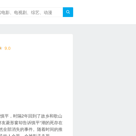

9.0
代慎平，时隔2年回到了故乡和歌山
好友菱形窗却告诉慎平“潮的死存在
突然全部消失的事件。随着时间的推
影子的人会死。会被影子杀死