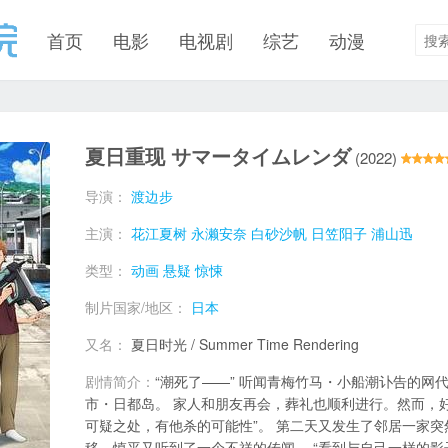
首页
电影
电视剧
综艺
动漫
夏日重现 サマータイムレンダ
(2022)
导演：
渡边步
主演：
花江夏树
永濑安奈
白砂沙帆
日笠阳子
浦山迅
类型：
动画
悬疑
惊悚
制片国家/地区：
日本
又名：
夏日时光 / Summer Time Rendering
剧情简介：
“潮死了——” 听闻青梅竹马・小船潮讣告的网
市・日都岛。 家人和朋友再会，葬礼也顺利进行。然而，
可疑之处，有他杀的可能性”。 第二天又发生了邻居一家
移，慎平又听到了一个不祥的传闻。 “看到与自己一样的