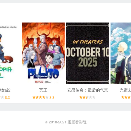
物城2
冥王
安昂传奇：最后的气宗
光逝
8.3
8.3
© 2018-2021
蛋蛋赞影院