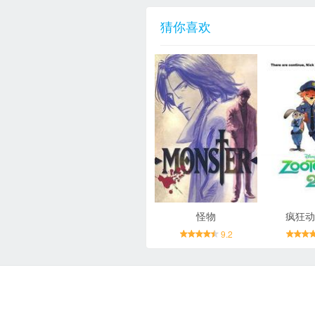
猜你喜欢
怪物
疯狂动
9.2