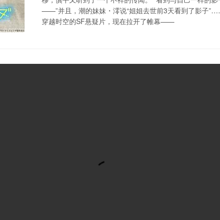
——”并且，潮的妹妹・澪说“姐姐去世前3天看到了影子”
穿越时空的SF悬疑片，现在拉开了帷幕——