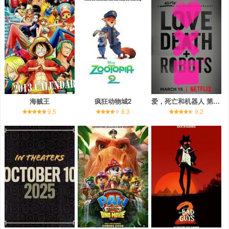
海贼王
疯狂动物城2
爱，死亡和机器人 第一季
9.5
8.3
9.2