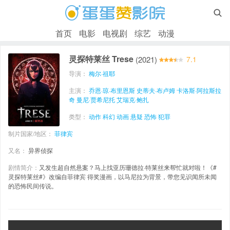

首页
电影
电视剧
综艺
动漫
灵探特莱丝 Trese
(2021)
7.1
导演：
梅尔·祖耶
主演：
乔恩·琼·布里恩斯
史蒂夫·布卢姆
卡洛斯·阿拉斯拉
奇
曼尼·贾希尼托
艾瑞克·鲍扎
类型：
动作
科幻
动画
悬疑
恐怖
犯罪
制片国家/地区：
菲律宾
又名：
异界侦探
剧情简介：
又发生超自然悬案？马上找亚历珊德拉·特莱丝来帮忙就对啦！《#
灵探特莱丝#》改编自菲律宾 得奖漫画，以马尼拉为背景，带您见识闻所未闻
的恐怖民间传说。