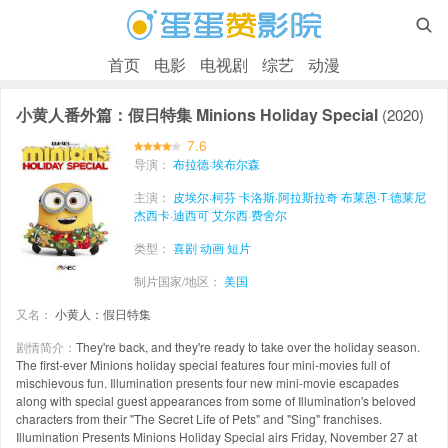

首页
电影
电视剧
综艺
动漫
小黄人番外篇：假日特集 Minions Holiday Special
(2020)
7.6
导演：
布拉德·埃布尔森
主演：
皮埃尔·柯芬
卡洛斯·阿拉斯拉奇
布莱恩·T·德莱尼
杰西卡·迪西可
艾尔西·费舍尔
类型：
喜剧
动画
短片
制片国家/地区：
美国
又名：
小黄人：假日特集
剧情简介：
They're back, and they're ready to take over the holiday season.
The first-ever Minions holiday special features four mini-movies full of
mischievous fun. Illumination presents four new mini-movie escapades
along with special guest appearances from some of Illumination's beloved
characters from their "The Secret Life of Pets" and "Sing" franchises.
Illumination Presents Minions Holiday Special airs Friday, November 27 at