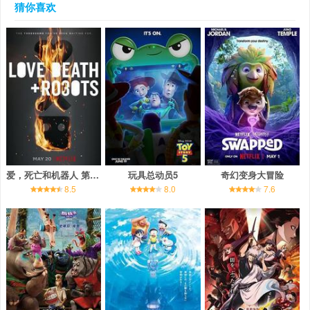
猜你喜欢
爱，死亡和机器人 第三季
玩具总动员5
奇幻变身大冒险
8.5
8.0
7.6