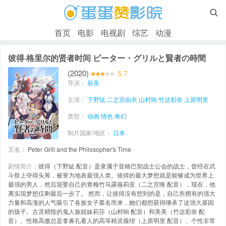

首页
电影
电视剧
综艺
动漫
彼得·格里尔的贤者时间 ピーター・グリルと賢者の時間
(2020)
5.7
导演：
辰美
主演：
下野纮
二之宫由衣
山村响
竹达彩奈
上原明里
类型：
动画
情色
奇幻
制片国家/地区：
日本
又名：
Peter Grill and the Philosopher's Time
剧情简介：
彼得（下野紘 配音）是隶属于亚格巴契战士公会的战士，曾经在武
斗祭上夺得头筹，被誉为地表最强人类。彼得的最大梦想就是能够成为世界上
最强的男人，然后迎娶自己的青梅竹马露薇莉亚（二之宫唯 配音），现在，他
离实现梦想仅剩最后一步了。 然而，让彼得没有想到的是，自己所拥有的强大
力量和高涨的人气吸引了各族女子慕名而来，她们都想获得继承了这强大基因
的孩子。古灵精怪的鬼人族姐妹莉莎（山村响 配音）和美美（竹达彩奈 配
音）、性格高傲总是拿鼻孔看人的高等精灵薇绀（上原明里 配音）、个性非常