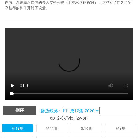
内向，总是缺乏自信的兽人皮格莉特（千本木彩花 配音），这些女子们为了争
夺彼得的种子开始了较量。
倒序
播放线路 :
ep12-0-//vip.ffzy-onl
第12集
第11集
第10集
第9集