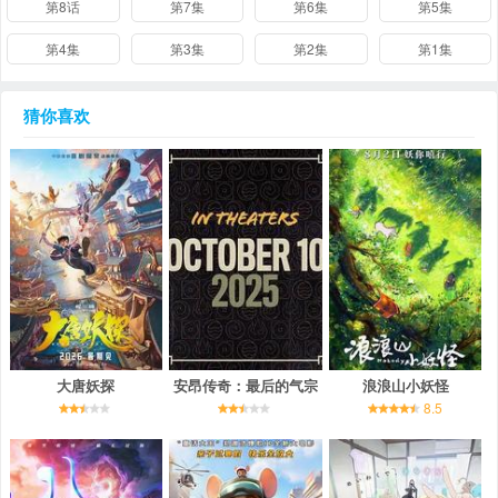
第8话
第7集
第6集
第5集
第4集
第3集
第2集
第1集
猜你喜欢
大唐妖探
安昂传奇：最后的气宗
浪浪山小妖怪
8.5