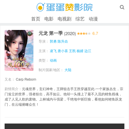

首页
电影
电视剧
综艺
动漫
元龙 第一季
(2020)
6.7
导演：
郭勇
陈升垚
主演：
凌飞
唐小喜
王凯
杨婧
边江
类型：
动画
制片国家/地区：
大陆
又名：
Carp Reborn
剧情简介：
元魂世界，玄幻神奇，王牌狙击手王胜穿越至此-一个家族丛生，宗
门耸立的世界，强者纷出，高手如云。他却一头撞上了最不入流的鲤鱼残魂，
成了人见人欺的废物。上林城内斗强梁，千绝地中斩巨狼，看他如何鲤鱼跃龙
门，在云端俯瞰众生！