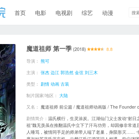
首页
电影
电视剧
综艺
动漫
魔道祖师 第一季
(2018)
8.8
导演：
熊可
主演：
张杰
边江
郭浩然
金弦
刘三木
类型：
剧情
动画
古装
制片国家/地区：
大陆
又名：
魔道祖师 前尘篇 / 魔道祖师动画版 / The Founder of 
剧情简介：
温氏横行，生灵涂炭。江湖仙门义士发动“射日之
祖”魏无羡虽在推翻温氏中立下了汗马功劳，却因修非常道
人唾骂，被情同手足的师弟带人端了老巢，身陨形灭…… 
度与姑苏蓝氏蓝忘机、云梦江氏江澄等旧人相遇，前尘谜团