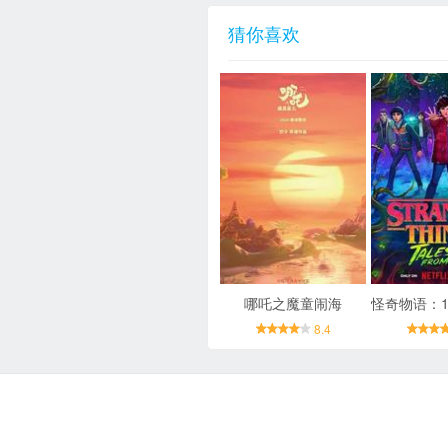
猜你喜欢
哪吒之魔童闹海
8.4