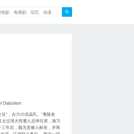

Diabolism
征”，合力讨伐温氏。“夷陵老
且太过强大而遭人忌惮坑害，致万
十三年后，魏无羡被人献舍，并再
未消，江湖疑云再起。 而这一切