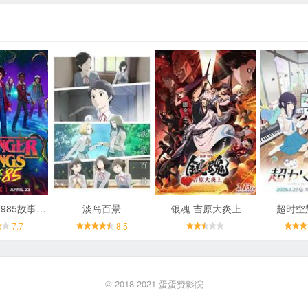
怪奇物语：1985故事集 第一季
淡岛百景
银魂 吉原大炎上
超时空
7.7
8.5
© 2018-2021
蛋蛋赞影院