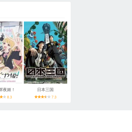
辉夜姬！
日本三国
8.3
7.3