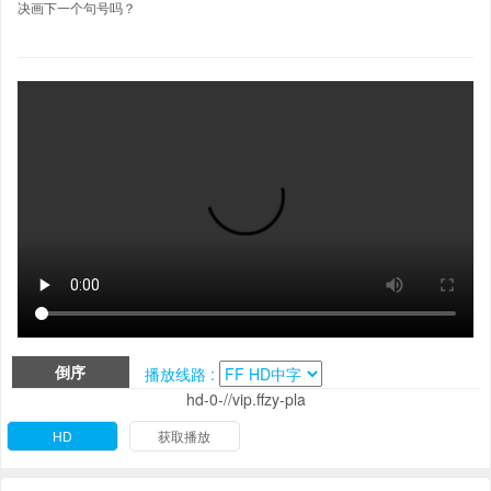
决画下一个句号吗？
倒序
播放线路 :
hd-0-//vip.ffzy-pla
HD
获取播放