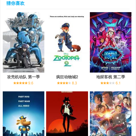
猜你喜欢
攻壳机动队 第一季
疯狂动物城2
地狱客栈 第二季
9.6
8.3
6.1