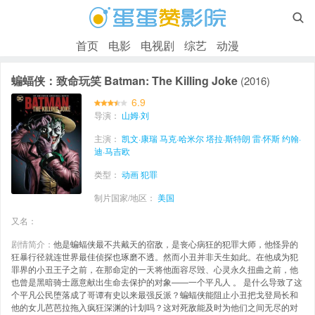

首页
电影
电视剧
综艺
动漫
蝙蝠侠：致命玩笑 Batman: The Killing Joke
(2016)
6.9
导演：
山姆·刘
主演：
凯文·康瑞
马克·哈米尔
塔拉·斯特朗
雷·怀斯
约翰·
迪·马吉欧
类型：
动画
犯罪
制片国家/地区：
美国
又名：
剧情简介：
他是蝙蝠侠最不共戴天的宿敌，是丧心病狂的犯罪大师，他怪异的
狂暴行径就连世界最佳侦探也琢磨不透。然而小丑并非天生如此。在他成为犯
罪界的小丑王子之前，在那命定的一天将他面容尽毁、心灵永久扭曲之前，他
也曾是黑暗骑士愿意献出生命去保护的对象——一个平凡人 。 是什么导致了这
个平凡公民堕落成了哥谭有史以来最强反派？蝙蝠侠能阻止小丑把戈登局长和
他的女儿芭芭拉拖入疯狂深渊的计划吗？这对死敌能及时为他们之间无尽的对