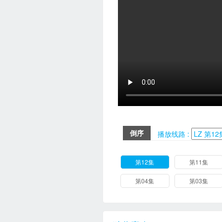
倒序
播放线路 :
第12集
第11集
第04集
第03集