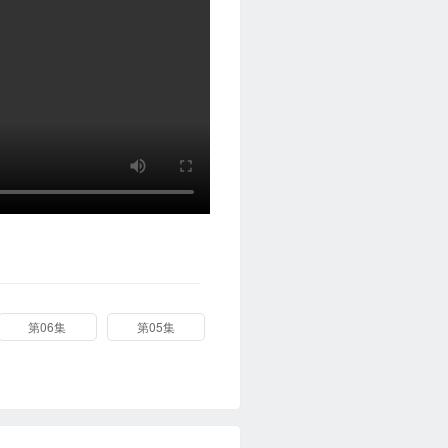
第06集
第05集