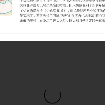
笑猫像许愿可以解决烦恼的时候，阳人仿佛看到了新的希
了少女筒隐月子（小仓唯 配音），她也是赶来向不笑猫像
望实现了，前者丢掉了“表面功夫”而后者再也说不出“真心
象般的美好，在吃尽了苦头之后，阳人和月子决定联合起