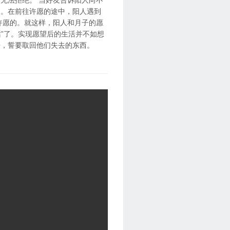
望。在前往许愿的途中，阳人遇到
许愿的。就这样，阳人和月子的愿
话”了。实现愿望后的生活并不如想
来，誓要取回他们失去的东西。