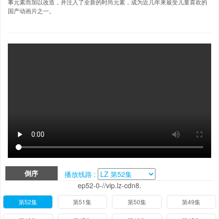
事元素而加以改造，并注入了全新的时尚元素，成为近几年来最受儿童喜欢的
国产动画片之一。
倒序
播放线路 :
ep52-0-//vip.lz-cdn8.
第52集
第51集
第50集
第49集