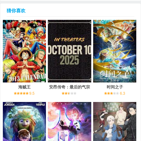
猜你喜欢
海贼王
安昂传奇：最后的气宗
时间之子
9.5
6.3