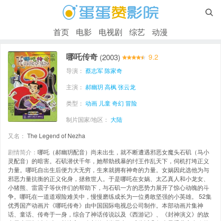

首页
电影
电视剧
综艺
动漫
哪吒传奇
(2003)
9.2
导演：
蔡志军
陈家奇
主演：
郝幽玥
高枫
张云龙
类型：
动画
儿童
奇幻
冒险
制片国家/地区：
大陆
又名：
The Legend of Nezha
剧情简介：
哪吒（郝幽玥配音）尚未出生，就不断遭遇邪恶女魔头石矶（马小
灵配音）的暗害。石矶潜伏千年，她帮助残暴的纣王作乱天下，伺机打垮正义
力量。哪吒自出生后便力大无穷，生来就拥有神奇的力量。女娲因此选他为与
邪恶力量抗衡的正义化身，拯救世人。于是哪吒在女娲、太乙真人和小龙女、
小猪熊、雷震子等伙伴们的帮助下，与石矶一方的恶势力展开了惊心动魄的斗
争。哪吒在一道道艰险难关中，慢慢磨练成长为一位勇敢坚强的小英雄。 52集
优秀国产动画片《哪吒传奇》由中国国际电视总公司制作。本部动画片集神
话、童话、传奇于一身，综合了神话传说以及《西游记》、《封神演义》的故