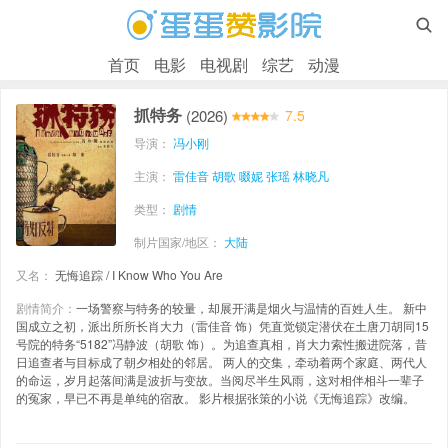

首页
电影
电视剧
综艺
动漫
抓特务
(2026)
7.5
导演：
冯小刚
主演：
雷佳音
胡歌
啜妮
张瑶
林晓凡
类型：
剧情
制片国家/地区：
大陆
又名：
无悔追踪 / I Know Who You Are
剧情简介：
一场警察与特务的较量，却展开满是烟火与温情的百姓人生。 新中
国成立之初，派出所所长肖大力（雷佳音 饰）凭直觉锁定潜伏在土唐刀胡同15
号院的特务“5182”冯静波（胡歌 饰）。为追查真相，肖大力索性搬进院落，昔
日追查者与目标成了朝夕相处的邻居。 两人的交集，牵动着两个家庭、两代人
的命运，岁月起落间满是波折与变故。当阅尽半生风雨，这对相伴相斗一辈子
的冤家，早已不再是单纯的宿敌。 影片根据张策的小说《无悔追踪》改编。