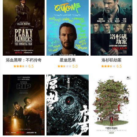
浴血黑帮：不朽传奇
星途恶果
洛杉矶劫案
6.5
5.0
6.5