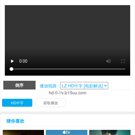
倒序
播放线路 :
hd-0-//v.lz15uu.com
HD中字
获取播放
猜你喜欢