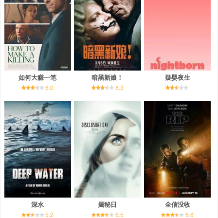
如何大赚一笔
暗黑新娘！
疑婴夜生
6.0
6.3
深水
揭秘日
全信没收
5.2
6.5
6.6