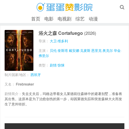

首页
电影
电视剧
综艺
动漫
浴火之森 Cortafuego
(2026)
导演：
大卫·维多利
主演：
贝伦·奎斯塔
戴安娜·戈麦斯
恩里克·奥克尔
华金·
弗里尔
类型：
剧情
惊悚
制片国家/地区：
西班牙
又名：
Firebreaker
剧情简介：
失去丈夫后，玛格达带着女儿莱德前往森林中的避暑别墅，准备将
其出售。这原本是为了治愈创伤的第一步，却因莱德失踪和突发森林大火而发
生了意外转折。