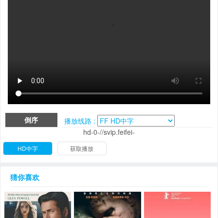
倒序
播放线路 :
hd-0-//svip.feifei-
HD中字
获取播放
猜你喜欢