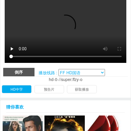
倒序
播放线路 :
hd-0-//super.ffzy-o
HD中字
预告片
获取播放
猜你喜欢