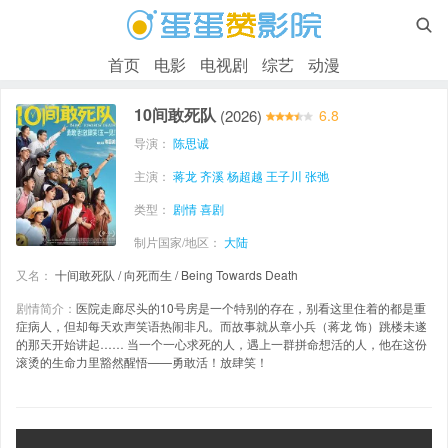

首页
电影
电视剧
综艺
动漫
10间敢死队
(2026)
6.8
导演：
陈思诚
主演：
蒋龙
齐溪
杨超越
王子川
张弛
类型：
剧情
喜剧
制片国家/地区：
大陆
又名：
十间敢死队 / 向死而生 / Being Towards Death
剧情简介：
医院走廊尽头的10号房是一个特别的存在，别看这里住着的都是重
症病人，但却每天欢声笑语热闹非凡。而故事就从章小兵（蒋龙 饰）跳楼未遂
的那天开始讲起…… 当一个一心求死的人，遇上一群拼命想活的人，他在这份
滚烫的生命力里豁然醒悟——勇敢活！放肆笑！