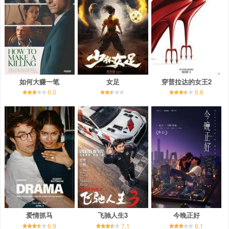
如何大赚一笔
女足
穿普拉达的女王2
6.0
6.6
爱情抓马
飞驰人生3
今晚正好
6.9
7.1
6.1