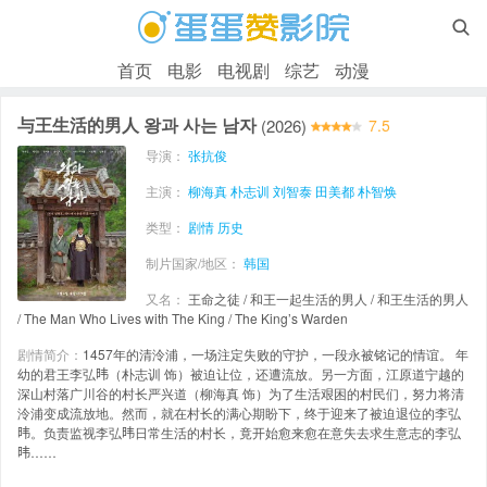

首页
电影
电视剧
综艺
动漫
与王生活的男人 왕과 사는 남자
(2026)
7.5
导演：
张抗俊
主演：
柳海真
朴志训
刘智泰
田美都
朴智焕
类型：
剧情
历史
制片国家/地区：
韩国
又名：
王命之徒 / 和王一起生活的男人 / 和王生活的男人
/ The Man Who Lives with The King / The King’s Warden
剧情简介：
1457年的清泠浦，一场注定失败的守护，一段永被铭记的情谊。 年
幼的君王李弘𬀩（朴志训 饰）被迫让位，还遭流放。另一方面，江原道宁越的
深山村落广川谷的村长严兴道（柳海真 饰）为了生活艰困的村民们，努力将清
泠浦变成流放地。然而，就在村长的满心期盼下，终于迎来了被迫退位的李弘
𬀩。负责监视李弘𬀩日常生活的村长，竟开始愈来愈在意失去求生意志的李弘
𬀩……