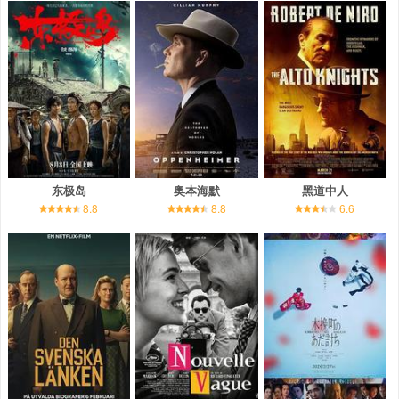
东极岛
奥本海默
黑道中人
8.8
8.8
6.6