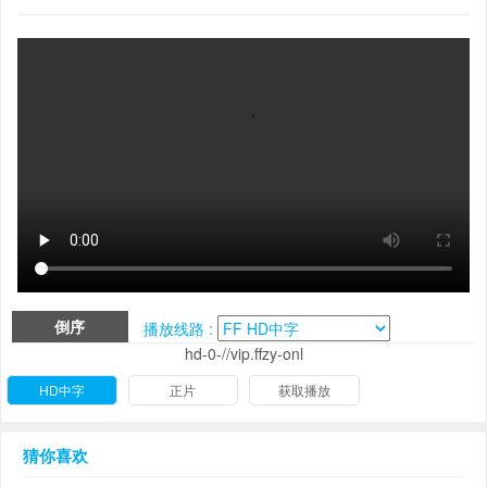
倒序
播放线路 :
hd-0-//vip.ffzy-onl
HD中字
正片
获取播放
猜你喜欢