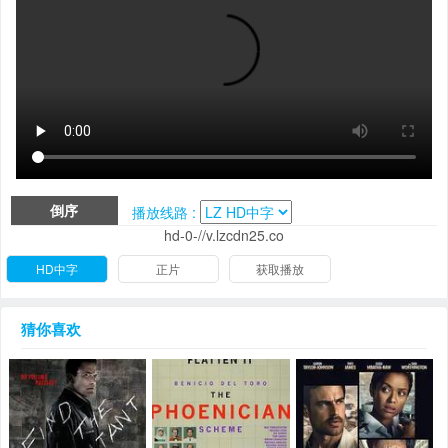
倒序
播放线路 :
hd-0-//v.lzcdn25.co
HD中字
正片
获取播放
猜你喜欢