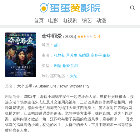

首页
电影
电视剧
综艺
动漫
命中罪爱
(2025)
5.4
导演：
赵非
主演：
张静初
芦芳生
余皑磊
高冬平
董畅
类型：
剧情
悬疑
犯罪
制片国家/地区：
大陆
又名：
六个凶手 / A Stolen Life / Town Without Pity
剧情简介：
2002年，海边小城德宁发生一起连环杀人案。赌徒孙兴旺被杀，接
连东湖市场副主任朱志红及其义弟周亮被杀，三起凶杀案的作案手法相同。种
种嫌疑证据，指向朱志红与周亮的结拜大哥江四鸣身上。警方在对江四鸣收网
抓捕之时，江四鸣却遭遇袭击追杀。危急中警方出手，擒住真凶。以为可以结
案，岂料内幕才掀起一角，江四鸣与妻子吴燕的命运风暴，席卷而来…… 香火
弥漫的福建海边小城，枕边的凶手、人群中的爱人，市井中隐藏着一出等待救
赎的宿命人生。