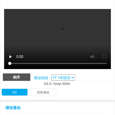
倒序
播放线路 :
hd-0-//svip.feifei-
HD
获取播放
猜你喜欢