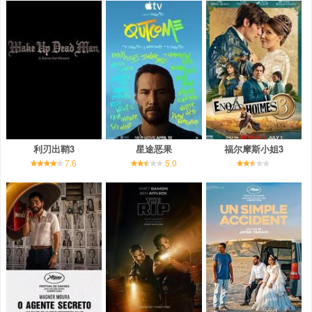
利刃出鞘3
星途恶果
福尔摩斯小姐3
7.6
5.0