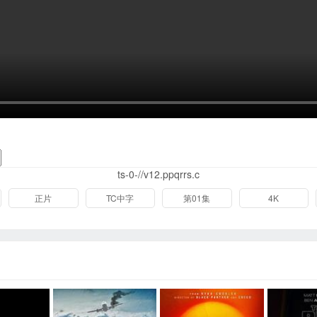
ts-0-//v12.ppqrrs.c
正片
TC中字
第01集
4K