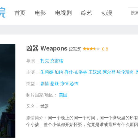
首页
电影
电视剧
综艺
动漫
凶器 Weapons
(2025)
6.8
导演：
扎克·克雷格
主演：
朱莉娅·加纳
乔什·布洛林
王汉斌
阿尔登·埃伦瑞奇
类型：
剧情
悬疑
惊悚
恐怖
制片国家/地区：
美国
又名：
武器
剧情简介：
同一个晚上的同一个时间，同一个班级里的所
个小孩。整个小镇都开始怀疑，究竟是谁或背后有什么原