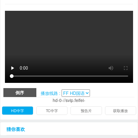
倒序
播放线路 :
hd-0-//svip.feifei-
HD中字
TC中字
预告片
获取播放
猜你喜欢