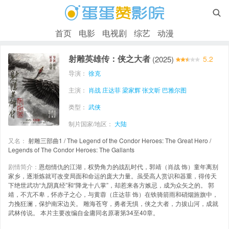

首页
电影
电视剧
综艺
动漫
射雕英雄传：侠之大者
(2025)
5.2
导演：
徐克
主演：
肖战
庄达菲
梁家辉
张文昕
巴雅尔图
类型：
武侠
制片国家/地区：
大陆
又名：
射雕三部曲1 / The Legend of the Condor Heroes: The Great Hero /
Legends of The Condor Heroes: The Gallants
剧情简介：
恩怨情仇的江湖，权势角力的战乱时代，郭靖（肖战 饰）童年离别
家乡，逐渐炼就可改变局面和命运的庞大力量。虽受高人赏识和器重，得传天
下绝世武功“九阴真经”和“降龙十八掌”，却惹来各方嫉忌，成为众矢之的。 郭
靖，不亢不卑，怀赤子之心，与黄蓉（庄达菲 饰）在铁骑箭雨和硝烟旌旗中，
力挽狂澜，保护南宋边关。 雕海苍穹，勇者无惧，侠之大者，力拔山河，成就
武林传说。 本片主要改编自金庸同名原著第34至40章。