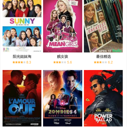
阳光姐妹淘
贱女孩
最佳精选
8.3
5.6
6.2