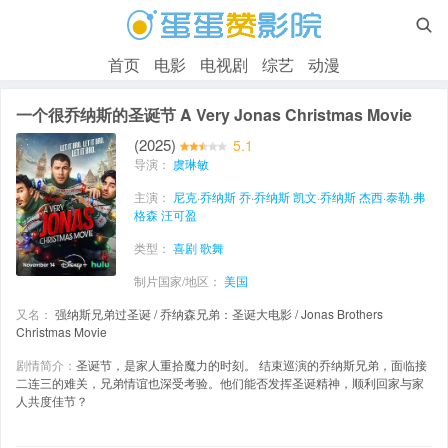

首页
电影
电视剧
综艺
动漫
一个很乔纳斯的圣诞节 A Very Jonas Christmas Movie
(2025)
5.1
导演：
虞琳敏
主演：
尼克·乔纳斯
乔·乔纳斯
凯文·乔纳斯
杰西·泰勒·弗
格森
汪可盈
类型：
喜剧
歌舞
制片国家/地区：
美国
又名：
强纳斯兄弟过圣诞 / 乔纳森兄弟：圣诞大电影 / Jonas Brothers
Christmas Movie
剧情简介：
圣诞节，是家人重拾魔力的时刻。 结束巡演的乔纳斯兄弟，面临接
二连三的难关，兄弟情谊也深受考验。他们能否发挥圣诞精神，顺利回家与家
人共度佳节？