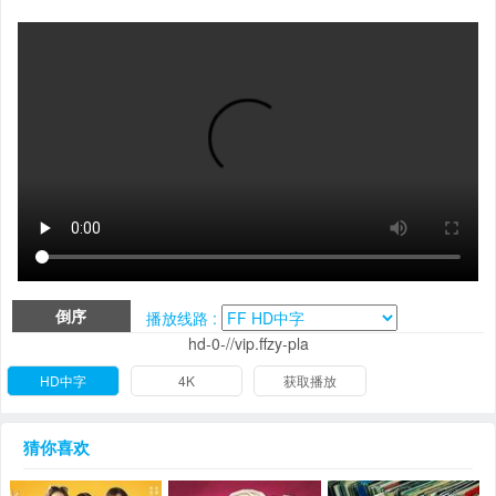
倒序
播放线路 :
hd-0-//vip.ffzy-pla
HD中字
4K
获取播放
猜你喜欢