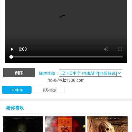
倒序
播放线路 :
hd-0-//v.lz15uu.com
HD中字
获取播放
猜你喜欢