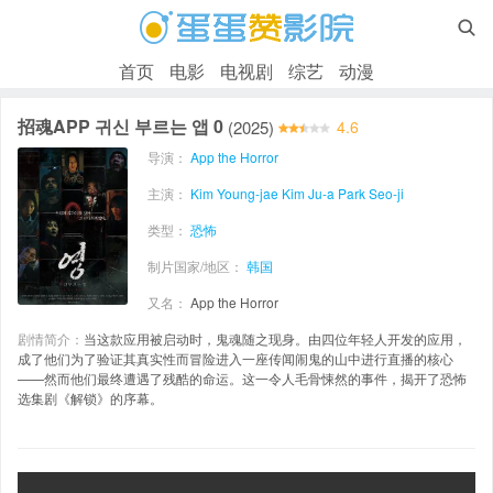

首页
电影
电视剧
综艺
动漫
招魂APP 귀신 부르는 앱 0
(2025)
4.6
导演：
App the Horror
主演：
Kim Young-jae
Kim Ju-a
Park Seo-ji
类型：
恐怖
制片国家/地区：
韩国
又名：
App the Horror
剧情简介：
当这款应用被启动时，鬼魂随之现身。由四位年轻人开发的应用，
成了他们为了验证其真实性而冒险进入一座传闻闹鬼的山中进行直播的核心
——然而他们最终遭遇了残酷的命运。这一令人毛骨悚然的事件，揭开了恐怖
选集剧《解锁》的序幕。