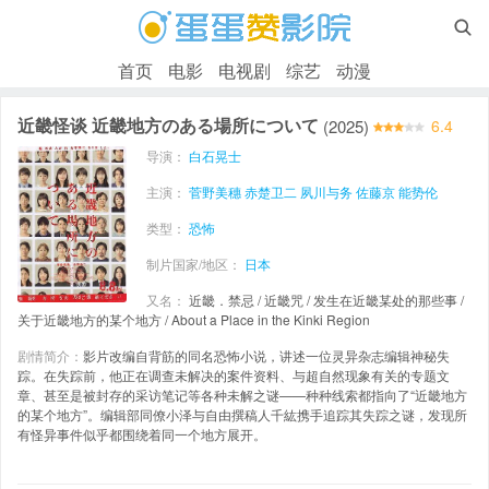

首页
电影
电视剧
综艺
动漫
近畿怪谈 近畿地方のある場所について
(2025)
6.4
导演：
白石晃士
主演：
菅野美穗
赤楚卫二
夙川与务
佐藤京
能势伦
类型：
恐怖
制片国家/地区：
日本
又名：
近畿．禁忌 / 近畿咒 / 发生在近畿某处的那些事 /
关于近畿地方的某个地方 / About a Place in the Kinki Region
剧情简介：
影片改编自背筋的同名恐怖小说，讲述一位灵异杂志编辑神秘失
踪。在失踪前，他正在调查未解决的案件资料、与超自然现象有关的专题文
章、甚至是被封存的采访笔记等各种未解之谜——种种线索都指向了“近畿地方
的某个地方”。编辑部同僚小泽与自由撰稿人千紘携手追踪其失踪之谜，发现所
有怪异事件似乎都围绕着同一个地方展开。