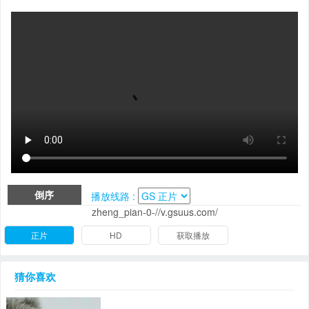
倒序
播放线路 :
zheng_pian-0-//v.gsuus.com/
正片
HD
获取播放
猜你喜欢