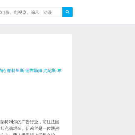

帕伦
帕特里斯·德吉勒姆
尤尼斯·布
开蒙特利尔的广告行业，前往法国
路却充满艰辛。伊莉丝是一位毅然
的方向。两人携手踏上迁徙之旅，