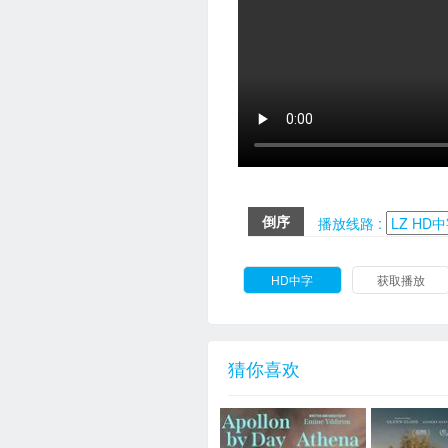
倒序
播放线路 :
HD中字
获取播放
猜你喜欢