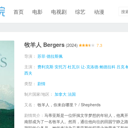
首页
电影
电视剧
综艺
动漫
牧羊人 Bergers
(2024)
7.3
导演：
苏菲·德拉斯佩
主演：
费利克斯·安托万·杜瓦尔
让-克洛德·鲍德拉科
吕克·
西夫
类型：
剧情
制片国家/地区：
加拿大
法国
又名：
牧羊人，你来自哪里？ / Shepherds
剧情简介：
马蒂亚斯是一位怀揣文学梦想的年轻人，他离
南部成为了一名牧羊人。然而，通往他向往的田园宁静之
辞职的公务员，她的来访为马蒂亚斯的探索之旅带来了新