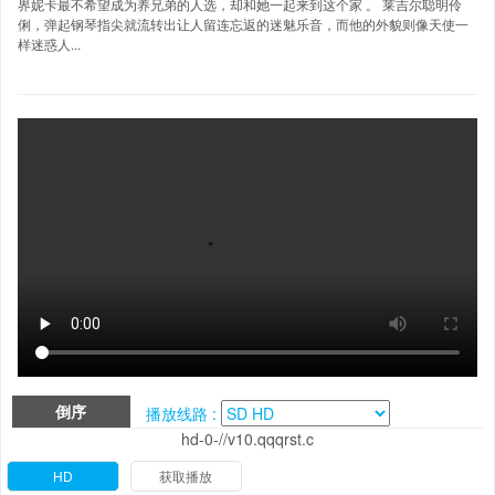
界妮卡最不希望成为养兄弟的人选，却和她一起来到这个家 。 莱吉尔聪明伶
俐，弹起钢琴指尖就流转出让人留连忘返的迷魅乐音，而他的外貌则像天使一
样迷惑人...
倒序
播放线路 :
hd-0-//v10.qqqrst.c
HD
获取播放