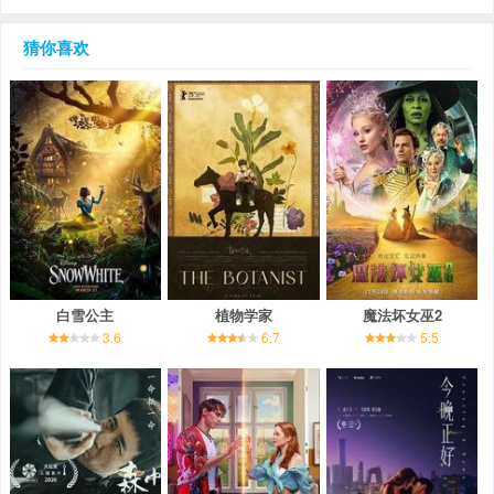
猜你喜欢
白雪公主
植物学家
魔法坏女巫2
3.6
6.7
5.5