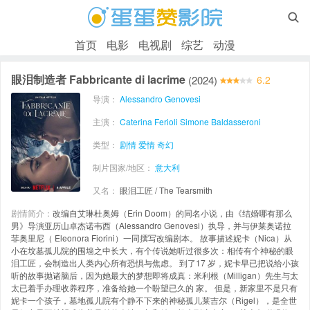

首页
电影
电视剧
综艺
动漫
眼泪制造者 Fabbricante di lacrime
(2024)
6.2
导演：
Alessandro Genovesi
主演：
Caterina Ferioli
Simone Baldasseroni
类型：
剧情
爱情
奇幻
制片国家/地区：
意大利
又名：
眼泪工匠 / The Tearsmith
剧情简介：
改编自艾琳杜奥姆（Erin Doom）的同名小说，由《结婚哪有那么
男》导演亚历山卓杰诺韦西（Alessandro Genovesi）执导，并与伊莱奥诺拉
菲奥里尼（ Eleonora Fiorini）一同撰写改编剧本。 故事描述妮卡（Nica）从
小在坟墓孤儿院的围墙之中长大，有个传说她听过很多次：相传有个神秘的眼
泪工匠，会制造出人类内心所有恐惧与焦虑。 到了17 岁，妮卡早已把说给小孩
听的故事抛诸脑后，因为她最大的梦想即将成真：米利根（Milligan）先生与太
太已着手办理收养程序，准备给她一个盼望已久的 家。 但是，新家里不是只有
妮卡一个孩子，墓地孤儿院有个静不下来的神秘孤儿莱吉尔（Rigel），是全世