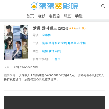

首页
电影
电视剧
综艺
动漫
梦境 원더랜드
(2024)
6.4
导演：
金泰勇
主演：
汤唯
裴秀智
朴宝剑
郑裕美
崔宇植
类型：
剧情
爱情
科幻
制片国家/地区：
韩国
又名：
仙境 / Wonderland
剧情简介：
该片以人工智能服务“Wonderland”为切入点，讲述与看不到的爱人
进行视频通话，从而得到心灵慰藉的故事。