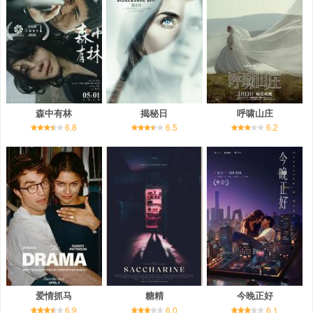
森中有林
揭秘日
呼啸山庄
6.8
6.5
6.2
爱情抓马
糖精
今晚正好
6.9
6.0
6.1