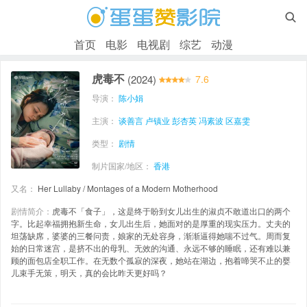

首页
电影
电视剧
综艺
动漫
虎毒不
(2024)
7.6
导演：
陈小娟
主演：
谈善言
卢镇业
彭杏英
冯素波
区嘉雯
类型：
剧情
制片国家/地区：
香港
又名：
Her Lullaby / Montages of a Modern Motherhood
剧情简介：
虎毒不「食子」，这是终于盼到女儿出生的淑贞不敢道出口的两个
字。比起幸福拥抱新生命，女儿出生后，她面对的是厚重的现实压力。丈夫的
坦荡缺席，婆婆的三餐问责，娘家的无处容身，渐渐逼得她喘不过气。周而复
始的日常迷宫，是挤不出的母乳、无效的沟通、永远不够的睡眠，还有难以兼
顾的面包店全职工作。在无数个孤寂的深夜，她站在湖边，抱着啼哭不止的婴
儿束手无策，明天，真的会比昨天更好吗？