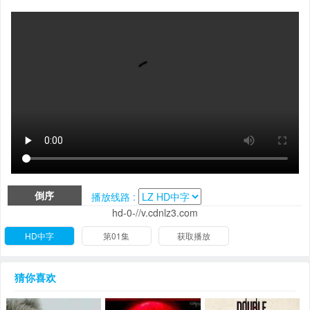
倒序
播放线路 :
hd-0-//v.cdnlz3.com
HD中字
第01集
获取播放
猜你喜欢