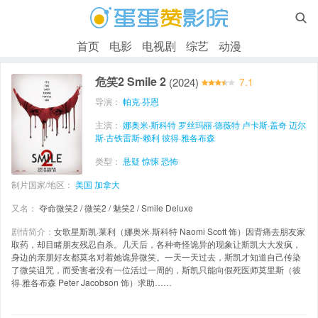

首页
电影
电视剧
综艺
动漫
危笑2 Smile 2
(2024)
7.1
导演：
帕克·芬恩
主演：
娜奥米·斯科特
罗丝玛丽·德薇特
卢卡斯·盖奇
迈尔
斯·古铁雷斯-赖利
彼得·雅各布森
类型：
悬疑
惊悚
恐怖
制片国家/地区：
美国
加拿大
又名：
夺命微笑2 / 微笑2 / 魅笑2 / Smile Deluxe
剧情简介：
女歌星斯凯·莱利（娜奥米·斯科特 Naomi Scott 饰）因背痛去朋友家
取药，却目睹朋友残忍自杀。几天后，各种奇怪诡异的现象让斯凯大大发疯，
身边的亲朋好友都莫名对着她诡异微笑。一天一天过去，斯凯才知道自己传染
了微笑诅咒，而受害者没有一位活过一周的，斯凯只能向假死医师莫里斯（彼
得·雅各布森 Peter Jacobson 饰）求助……