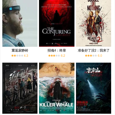
重返寂静岭
招魂4：终章
准备好了没2：我来了
4.3
6.2
6.0