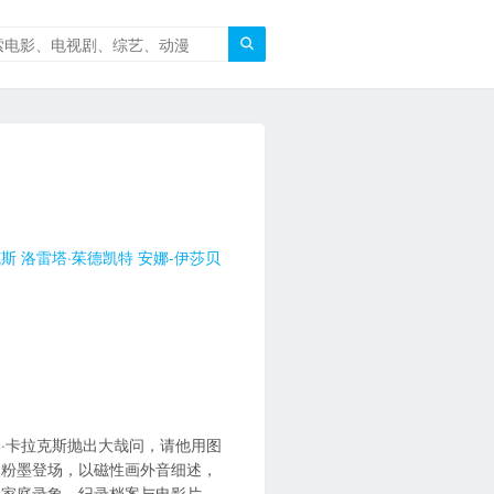

克斯
洛雷塔·茱德凯特
安娜-伊莎贝
·卡拉克斯抛出大哉问，请他用图
自粉墨登场，以磁性画外音细述，
及家庭录象、纪录档案与电影片