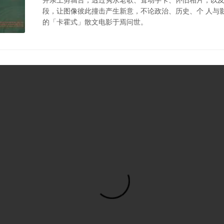
段，让图像彼此撞击产生新意，不论政治、历史、个 人与
的「卡霍式」散文电影于焉问世。