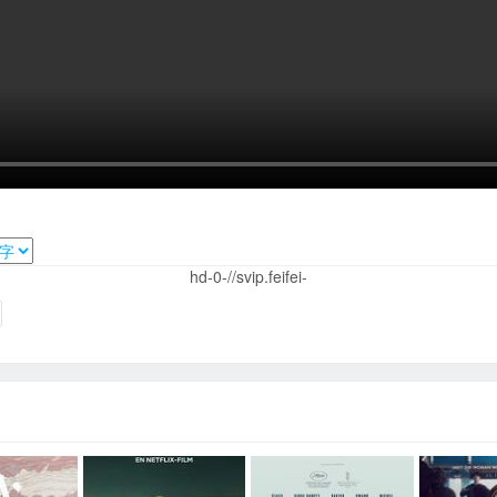
hd-0-//svip.feifei-