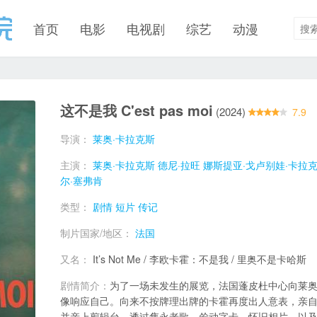
首页
电影
电视剧
综艺
动漫
这不是我 C'est pas moi
(2024)
7.9
导演：
莱奥·卡拉克斯
主演：
莱奥·卡拉克斯
德尼·拉旺
娜斯提亚·戈卢别娃·卡拉
尔·塞弗肯
类型：
剧情
短片
传记
制片国家/地区：
法国
又名：
It’s Not Me / 李欧卡霍：不是我 / 里奥不是卡哈斯
剧情简介：
为了一场未发生的展览，法国蓬皮杜中心向莱奥
像响应自己。向来不按牌理出牌的卡霍再度出人意表，亲
并亲上剪辑台，透过隽永老歌、耸动字卡、怀旧相片，以