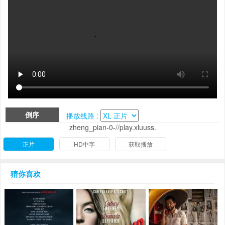
倒序
播放线路 :
zheng_pian-0-//play.xluuss.
正片
HD中字
获取播放
猜你喜欢