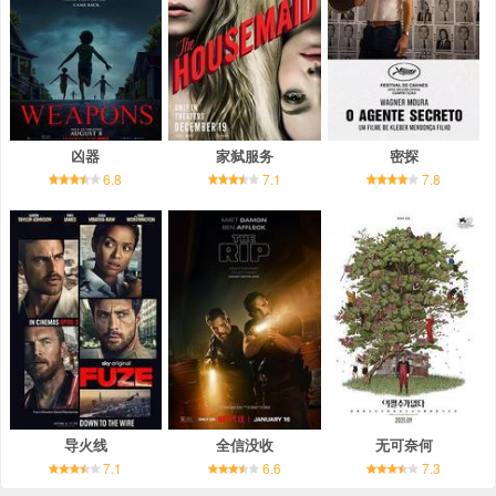
凶器
家弑服务
密探
6.8
7.1
7.8
导火线
全信没收
无可奈何
7.1
6.6
7.3