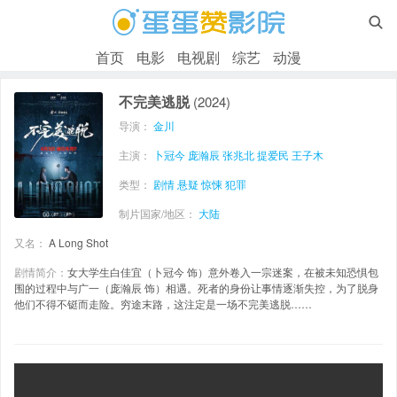

首页
电影
电视剧
综艺
动漫
不完美逃脱
(2024)
导演：
金川
主演：
卜冠今
庞瀚辰
张兆北
提爱民
王子木
类型：
剧情
悬疑
惊悚
犯罪
制片国家/地区：
大陆
又名：
A Long Shot
剧情简介：
女大学生白佳宜（卜冠今 饰）意外卷入一宗迷案，在被未知恐惧包
围的过程中与广一（庞瀚辰 饰）相遇。死者的身份让事情逐渐失控，为了脱身
他们不得不铤而走险。穷途末路，这注定是一场不完美逃脱……