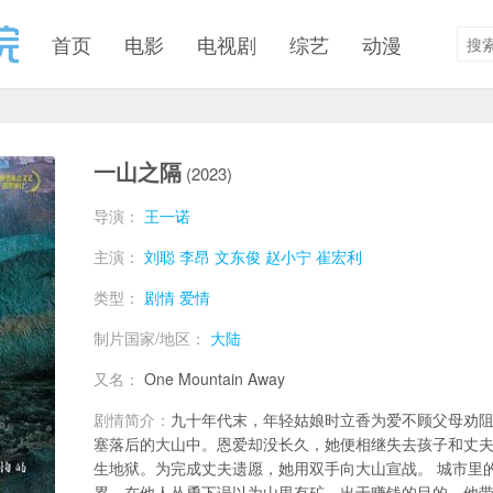
首页
电影
电视剧
综艺
动漫
一山之隔
(2023)
导演：
王一诺
主演：
刘聪
李昂
文东俊
赵小宁
崔宏利
类型：
剧情
爱情
制片国家/地区：
大陆
又名：
One Mountain Away
剧情简介：
九十年代末，年轻姑娘时立香为爱不顾父母劝
塞落后的大山中。恩爱却没长久，她便相继失去孩子和丈
生地狱。为完成丈夫遗愿，她用双手向大山宣战。 城市里
累，在他人怂恿下误以为山里有矿，出于赚钱的目的，他