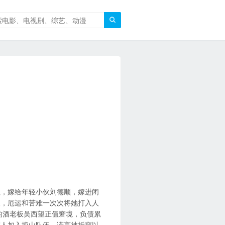

阻，嫁给年轻小伙刘德顺，嫁进闭
夫，厄运和苦难一次次将她打入人
的酒老板吴西望正值窘境，负债累
带人加入挖山队伍。谎言被拆穿以