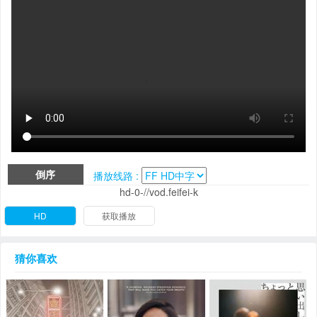
倒序
播放线路 :
hd-0-//vod.feifei-k
HD
获取播放
猜你喜欢