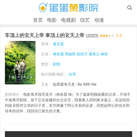

首页
电影
电视剧
综艺
动漫
车顶上的玄天上帝 車頂上的玄天上帝
(2023)
5.6
导演：
黄文英
主演：
林依晨
周渝民
阮经天
唐美云
林钜
类型：
剧情
制片国家/地区：
台湾
又名：
如果愛有天意 / Be With Me
剧情简介：
电影美术指导芙月（林依晨 饰）为了返家照顾病重的父亲，不得不
中途离开剧组，放下正在改建的台北古宅，陪着家人回到家乡嘉义，在这段回
到故乡陪伴父亲的日子里，芙月踏遍了阿公生前的足迹，回想起阿公的信念和
传承的信仰，找回自己新生的力量。