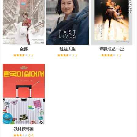
金都
过往人生
稍微想起一些
7.7
7.7
7.7
我讨厌韩国
6.4