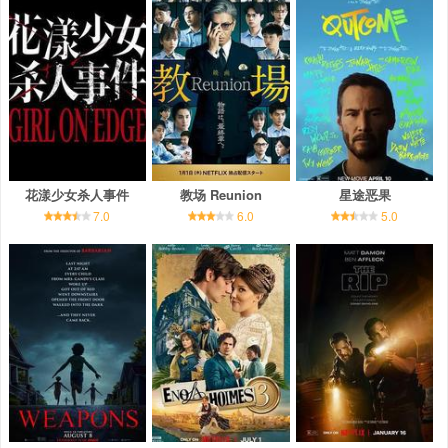
花漾少女杀人事件
教场 Reunion
星途恶果
7.0
6.0
5.0