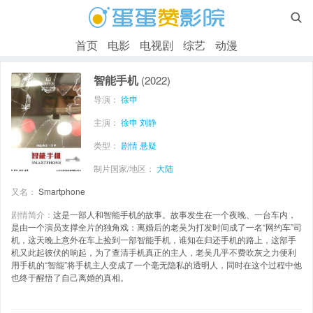

首页
电影
电视剧
综艺
动漫
智能手机
(2022)
导演：
徐申
主演：
徐申
刘静
类型：
剧情
悬疑
制片国家/地区：
大陆
又名：
Smartphone
剧情简介：
这是一部人和智能手机的故事。故事发生在一个夜晚、一台车内，
是由一个演员支撑全片的独角戏：离婚后的老吴为打发时间成了一名“网约车”司
机，这天晚上意外在车上捡到一部智能手机，谁知在归还手机的路上，这部手
机又此起彼伏的响起，为了查清手机真正的主人，老吴几乎不费吹灰之力便利
用手机的“智能”将手机主人变成了一个毫无隐私的透明人，同时在这个过程中他
也终于醒悟了自己离婚的真相。