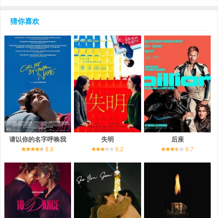
猜你喜欢
请以你的名字呼唤我
失明
后座
8.8
6.2
6.7