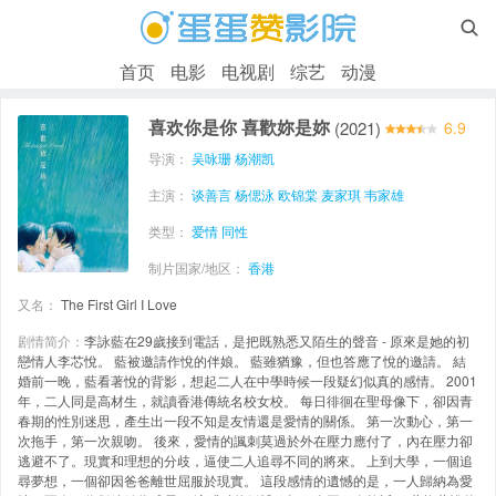

首页
电影
电视剧
综艺
动漫
喜欢你是你 喜歡妳是妳
(2021)
6.9
导演：
吴咏珊
杨潮凯
主演：
谈善言
杨偲泳
欧锦棠
麦家琪
韦家雄
类型：
爱情
同性
制片国家/地区：
香港
又名：
The First Girl I Love
剧情简介：
李詠藍在29歲接到電話，是把既熟悉又陌生的聲音 - 原來是她的初
戀情人李芯悅。 藍被邀請作悅的伴娘。 藍雖猶豫，但也答應了悅的邀請。 結
婚前一晚，藍看著悅的背影，想起二人在中學時候一段疑幻似真的感情。 2001
年，二人同是高材生，就讀香港傳統名校女校。 每日徘徊在聖母像下，卻因青
春期的性別迷思，產生出一段不知是友情還是愛情的關係。 第一次動心，第一
次拖手，第一次親吻。 後來，愛情的諷刺莫過於外在壓力應付了，內在壓力卻
逃避不了。現實和理想的分歧，逼使二人追尋不同的將來。 上到大學，一個追
尋夢想，一個卻因爸爸離世屈服於現實。 這段感情的遺憾的是，一人歸納為愛