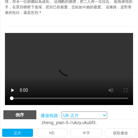
情，而令一位卻總結為成長。 這殘酷的婚禮，把二人再一次拉近。 藍拖著悅的
手，在眾目睽睽下進場，把自己的最愛，交給如今她的最愛。 這條路，是對青
春的告白，還是告別？
倒序
播放线路 :
zheng_pian-0-//ukzy.ukubf3.
正片
HD
中字
获取播放