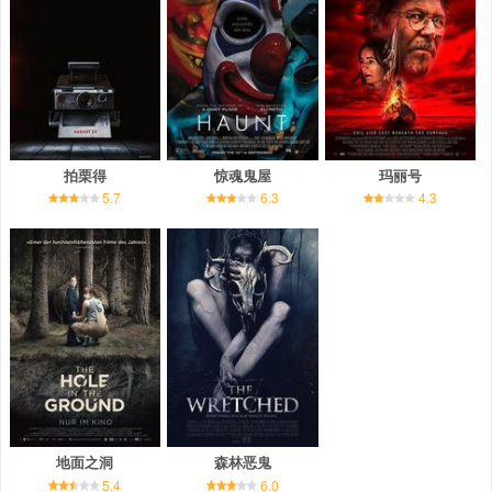
拍栗得
惊魂鬼屋
玛丽号
5.7
6.3
4.3
地面之洞
森林恶鬼
5.4
6.0