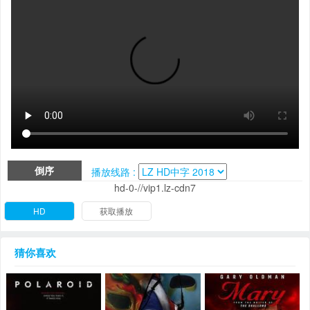
倒序
播放线路 :
hd-0-//vip1.lz-cdn7
HD
获取播放
猜你喜欢