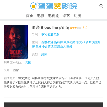

首页
电影
电视剧
综艺
动漫
血亲 Bloodline
(2019)
6.2
导演：
亨利·雅各布森
主演：
西恩·威廉·斯科特
戴尔·迪奇
凯文·卡罗尔
克里斯
蒂·赫林
小雷蒙德·亚历山大·查姆
类型：
恐怖
制片国家/地区：
美国
又名：
血脉
剧情简介：
埃文(西恩·威廉·斯科特饰)把家庭看得比什么都重要，任何介入他、
他的妻子和刚出生的儿子之间的人都会以痛苦的方式认识到这一点。但看来当
涉及到暴力倾向时，苹果掉在离树不远的地方。