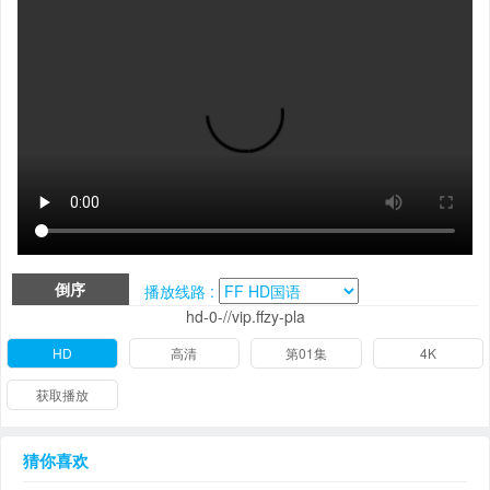
倒序
播放线路 :
hd-0-//vip.ffzy-pla
HD
高清
第01集
4K
获取播放
猜你喜欢