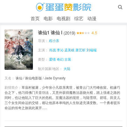

首页
电影
电视剧
综艺
动漫
诛仙1 诛仙 Ⅰ
(2019)
4.5
导演：
程小东
主演：
肖战
李沁
孟美岐
唐艺昕
刘端端
类型：
爱情
奇幻
古装
制片国家/地区：
大陆
又名：
诛仙 / 诛仙电影版 / Jade Dynasty
剧情简介：
草庙村被屠，少年张小凡双亲离世，被青云门大竹峰收留。机缘巧
合之下，他习得佛门天音功法，又意外获得魔教法器烧火棍，踏上强者之路的
同时，也让他陷入了巨大的危机。至魔法器的现世，与陆雪琪、碧瑶、田灵儿
三个女生间命运的交错，都让他原本单纯的人生轨迹充满变数。一个勇者驳斥
命运的传奇之旅就此展开......