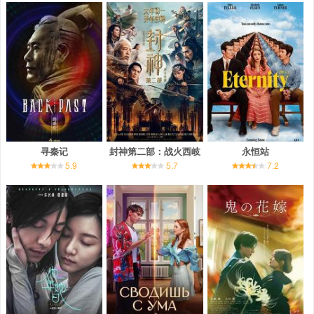
寻秦记
封神第二部：战火西岐
永恒站
5.9
5.7
7.2