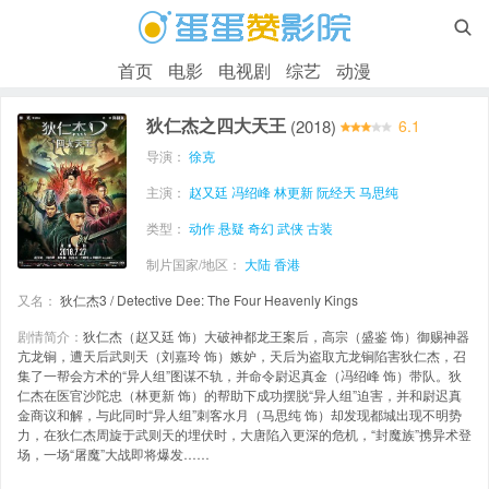

首页
电影
电视剧
综艺
动漫
狄仁杰之四大天王
(2018)
6.1
导演：
徐克
主演：
赵又廷
冯绍峰
林更新
阮经天
马思纯
类型：
动作
悬疑
奇幻
武侠
古装
制片国家/地区：
大陆
香港
又名：
狄仁杰3 / Detective Dee: The Four Heavenly Kings
剧情简介：
狄仁杰（赵又廷 饰）大破神都龙王案后，高宗（盛鉴 饰）御赐神器
亢龙锏，遭天后武则天（刘嘉玲 饰）嫉妒，天后为盗取亢龙锏陷害狄仁杰，召
集了一帮会方术的“异人组”图谋不轨，并命令尉迟真金（冯绍峰 饰）带队。狄
仁杰在医官沙陀忠（林更新 饰）的帮助下成功摆脱“异人组”迫害，并和尉迟真
金商议和解，与此同时“异人组”刺客水月（马思纯 饰）却发现都城出现不明势
力，在狄仁杰周旋于武则天的埋伏时，大唐陷入更深的危机，“封魔族”携异术登
场，一场“屠魔”大战即将爆发……