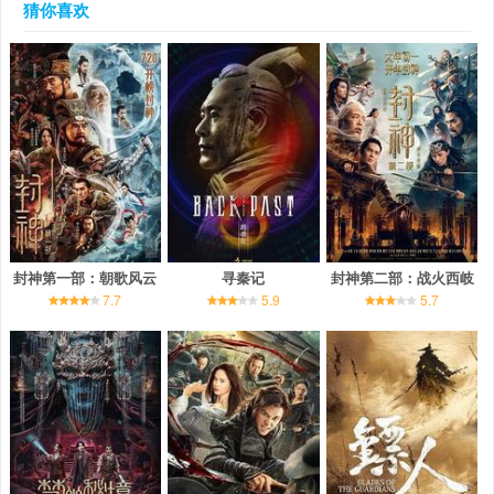
猜你喜欢
封神第一部：朝歌风云
寻秦记
封神第二部：战火西岐
7.7
5.9
5.7