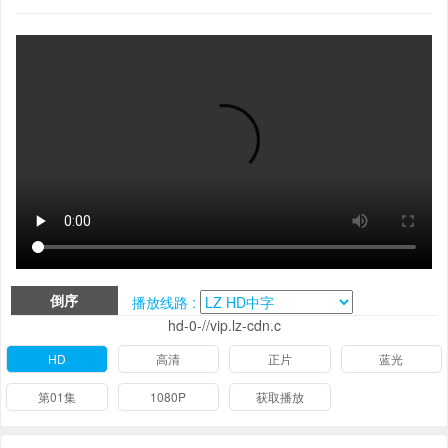
倒序
播放线路 :
hd-0-//vip.lz-cdn.c
HD
高清
正片
蓝光
第01集
1080P
获取播放